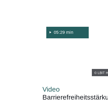
05:29 min
© LBIT H
Video
Barrierefreiheitsstär