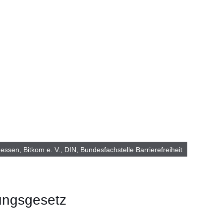
essen, Bitkom e. V., DIN, Bundesfachstelle Barrierefreiheit
kungsgesetz