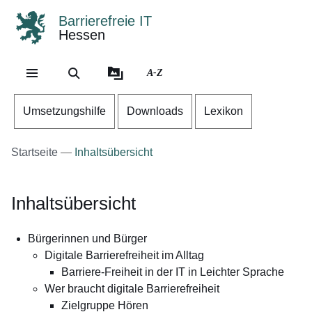
Barrierefreie IT
Hessen
Direkt zum Kopf der Se
Direkt zum Inhalt
Direkt zum Fuß der Sei
A-Z
Umsetzungshilfe
Downloads
Lexikon
Startseite
Inhaltsübersicht
Inhaltsübersicht
Bürgerinnen und Bürger
Digitale Barrierefreiheit im Alltag
Barriere-Freiheit in der IT in Leichter Sprache
Wer braucht digitale Barrierefreiheit
Zielgruppe Hören