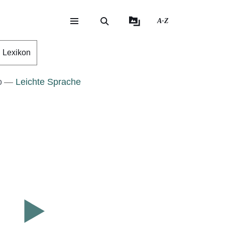
A-Z
eite
ite
Lexikon
o
Leichte Sprache