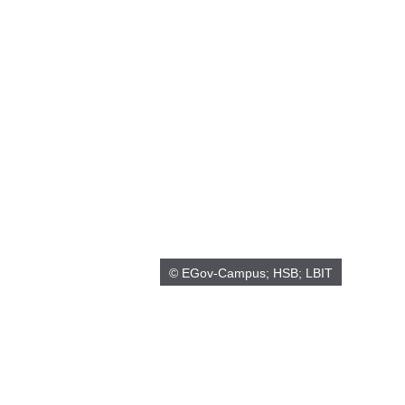
© EGov-Campus; HSB; LBIT