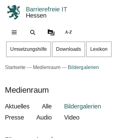
Barrierefreie IT
Hessen
Direkt zum Kopf der Se
Direkt zum Inhalt
Direkt zum Fuß der Sei
A-Z
Umsetzungshilfe
Downloads
Lexikon
Startseite
Medienraum
Bildergalerien
Medienraum
Aktuelles
Alle
Bildergalerien
Presse
Audio
Video