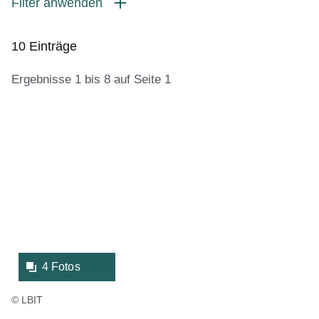
Filter anwenden
10 Einträge
Ergebnisse 1 bis 8 auf Seite 1
:10
Bildergalerie:4
Ergebnisse:Ergebnisse
Fotos:Öffnet
1
eine
bis
Lightbox:
8
auf
Seite
1
4 Fotos
© LBIT