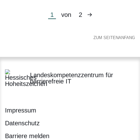
Nächste
Aktuelle
1
von
2
Seite
Seite
ZUM SEITENANFANG
Landeskompetenzzentrum für
barrierefreie IT
Impressum
Datenschutz
Barriere melden