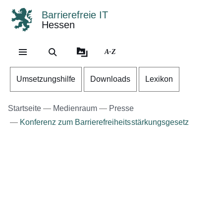
Barrierefreie IT
Hessen
Direkt zum Kopf der Se
Direkt zum Inhalt
Direkt zum Fuß der Sei
A-Z
Umsetzungshilfe
Downloads
Lexikon
Startseite
Medienraum
Presse
Konferenz zum Barrierefreiheitsstärkungsgesetz
Bildergalerie:4
Fotos:Öffnet
eine
Lightbox: