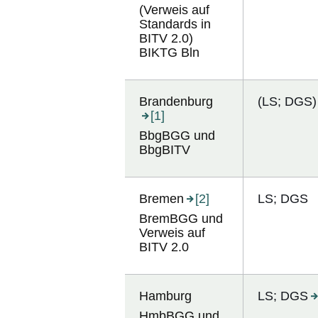
(Verweis auf
Standards in
BITV 2.0)
BIKTG Bln
Brandenburg
(LS; DGS)
[1]
BbgBGG und
BbgBITV
Bremen
[2]
LS; DGS
BremBGG und
Verweis auf
BITV 2.0
Hamburg
LS; DGS
HmbBGG und