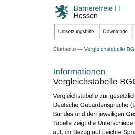
Barrierefreie IT
Hessen
Direkt zum Kopf der S
Direkt zum Inhalt
Direkt zum Fuß der Se
Umsetzungshilfe
Downloads
Startseite
Vergleichstabelle B
Informationen
Vergleichstabelle BG
Vergleichstabelle zur gesetzl
Deutsche Gebärdensprache (
Bundes und den jeweiligen Ge
Tabelle zeigt die Unterschied
auf, im Bezug auf Leichte Sp