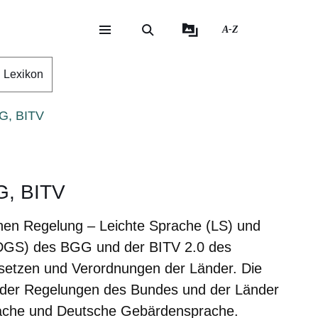
A-Z
eite
ite
Lexikon
GG, BITV
G, BITV
ichen Regelung – Leichte Sprache (LS) und
DGS) des BGG und der BITV 2.0 des
setzen und Verordnungen der Länder. Die
e der Regelungen des Bundes und der Länder
rache und Deutsche Gebärdensprache.