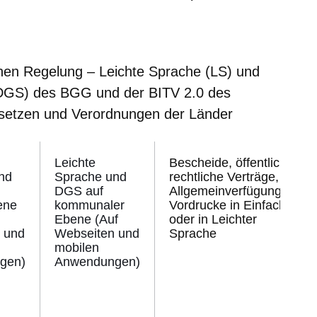
er
Fenster
euen Fenster
em neuen Fenster
ichen Regelung – Leichte Sprache (LS) und
DGS) des BGG und der BITV 2.0 des
setzen und Verordnungen der Länder
Leichte
Bescheide, öffentlich-
nd
Sprache und
rechtliche Verträge,
DGS auf
Allgemeinverfügungen,
ene
kommunaler
Vordrucke in Einfacher
Ebene (Auf
oder in Leichter
 und
Webseiten und
Sprache
mobilen
gen)
Anwendungen)