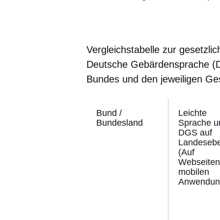
Öffnet sich in einem neuen Fenster
Öffnet sich in einem neuen Fenst
Öffnet sich in einem neuen 
Öffnet sich in einem n
Öffnet sich in ein
Vergleichstabelle zur gesetzl
Deutsche Gebärdensprache (
Bundes und den jeweiligen Ge
Bund /
Leichte
Bundesland
Sprache u
DGS auf
Landeseb
(Auf
Webseiten
mobilen
Anwendun