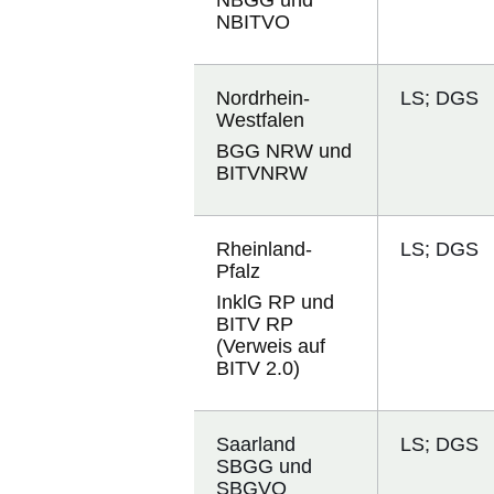
NBGG und
NBITVO
Nordrhein-
LS; DGS
Westfalen
BGG NRW und
BITVNRW
Rheinland-
LS; DGS
Pfalz
InklG RP und
BITV RP
(Verweis auf
BITV 2.0)
Saarland
LS; DGS
SBGG und
SBGVO