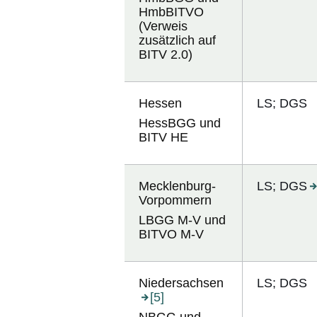
HmbBITVO
(Verweis
zusätzlich auf
BITV 2.0)
Hessen
LS; DGS
HessBGG und
BITV HE
Mecklenburg-
LS; DGS
Vorpommern
LBGG M-V und
BITVO M-V
Niedersachsen
LS; DGS
[5]