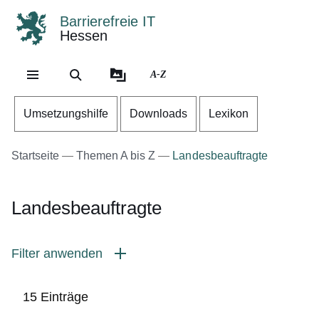
Barrierefreie IT
Hessen
Direkt zum Kopf der Se
Direkt zum Inhalt
Direkt zum Fuß der Sei
A-Z
Umsetzungshilfe
Downloads
Lexikon
Startseite
Themen A bis Z
Landesbeauftragte
Landesbeauftragte
Filter anwenden
15 Einträge