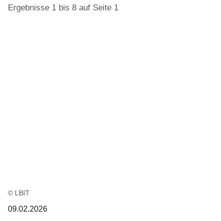
Ergebnisse 1 bis 8 auf Seite 1
:15
Ergebnisse:Ergebnisse
1
bis
8
auf
Seite
1
© LBIT
09.02.2026