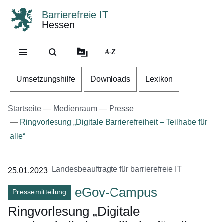
Barrierefreie IT
Hessen
Direkt zum Kopf der Se
Direkt zum Inhalt
Direkt zum Fuß der Sei
A-Z
Umsetzungshilfe
Downloads
Lexikon
Startseite
Medienraum
Presse
Ringvorlesung „Digitale Barrierefreiheit – Teilhabe für
alle“
Landesbeauftragte für barrierefreie IT
25.01.2023
eGov-Campus
Pressemitteilung
Ringvorlesung „Digitale